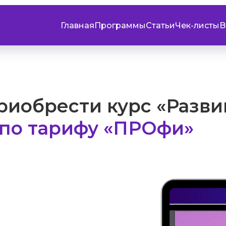
Главная
Программы
Статьи
Чек-листы
B
риобрести курс «Разв
по тарифу «ПРОфи»