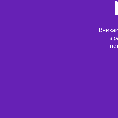
Вникай
в 
по