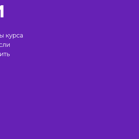
и
ы курса
сли
ить