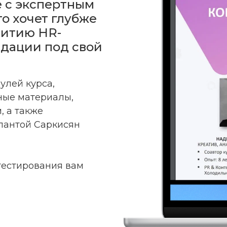
е с экспертным
о хочет глубже
витию HR-
ндации под свой
улей курса,
ные материалы,
, а также
лантой Саркисян
тестирования вам