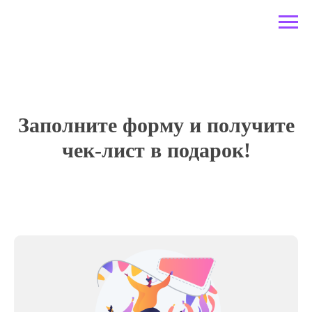
Заполните форму и получите
чек-лист в подарок!