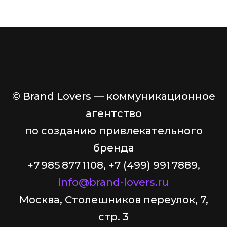
© Brand Lovers — коммуникационное
агентство
по созданию привлекательного
бренда
+7 985 877 1108, +7 (499) 991 7889,
info@brand-lovers.ru
Москва, Столешников переулок, 7,
стр. 3