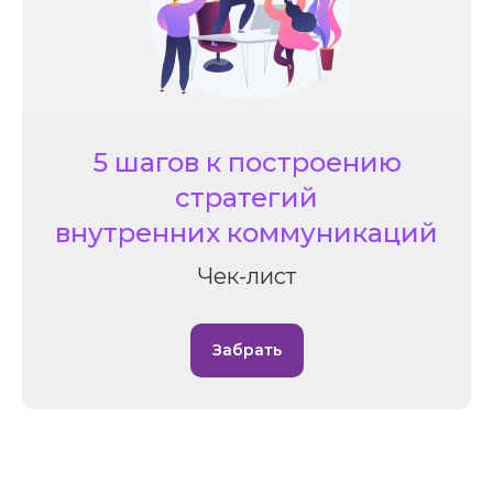
5 шагов к построению
стратегий
внутренних коммуникаций
Чек-лист
Забрать