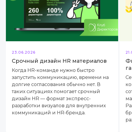
23.06.2026
21
Срочный дизайн HR материалов
Ф
га
Когда HR-команде нужно быстро
запустить коммуникацию, времени на
Се
долгие согласования обычно нет. В
ко
таких ситуациях помогает срочный
со
дизайн HR — формат экспресс-
ма
разработки визуалов для внутренних
Ра
коммуникаций и HR-бренда.
бр
ра