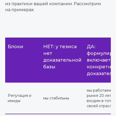
из практики вашей компании. Рассмотрим
на примерах:
Блоки
НЕТ: у тезиса
ДА:
нет
формулиро
доказательной
включает
базы
конкретны
доказатель
мы работаем н
Репутация и
рынке 20 лет и
мы стабильны
имидж
входим в топ-3 
своей отрасли