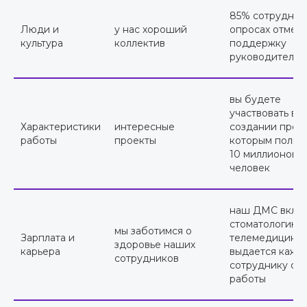
85% сотрудник
Люди и
у нас хороший
опросах отмеч
культура
коллектив
поддержку
руководителей
вы будете
участвовать в
Характеристики
интересные
создании проду
работы
проекты
которым польз
10 миллионов
человек
наш ДМС вклю
стоматологию 
мы заботимся о
Зарплата и
телемедицину 
здоровье наших
карьера
выдается кажд
сотрудников
сотруднику с 1
работы