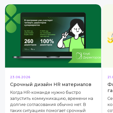
23.06.2026
21
Срочный дизайн HR материалов
Ф
га
Когда HR-команде нужно быстро
запустить коммуникацию, времени на
Се
долгие согласования обычно нет. В
ко
таких ситуациях помогает срочный
со