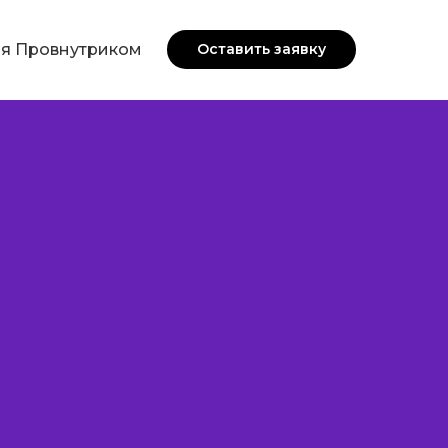
я Провнутриком
Оставить заявку