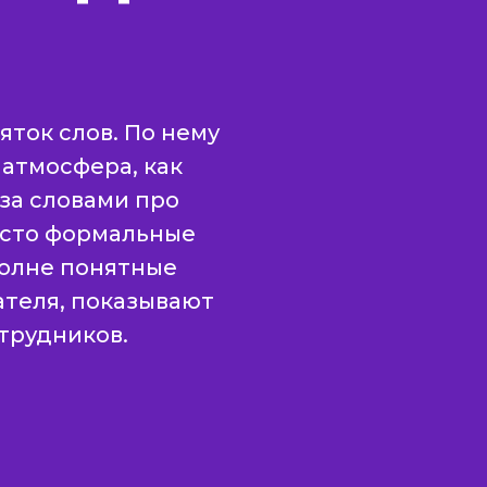
ток слов. По нему
 атмосфера, как
за словами про
осто формальные
полне понятные
теля, показывают
трудников.