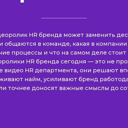
еоролик HR бренда может заменить деся
и общаются в команде, какая в компании
чие процессы и что на самом деле стоит 
оролики HR бренда сегодня — это не пр
 видео HR департмента, они решают в
живают найм, усиливают бренд работода
или точнее доносят важные смыслы до со