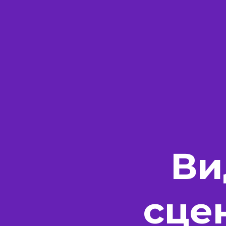
Ви
сце