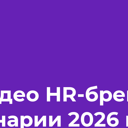
део HR-бре
нарии 2026 