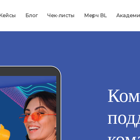
Кейсы
Блог
Чек-листы
Мерч BL
Академи
Ком
под
ком