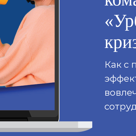
«Ур
кри
Как с
эффек
вовле
сотру