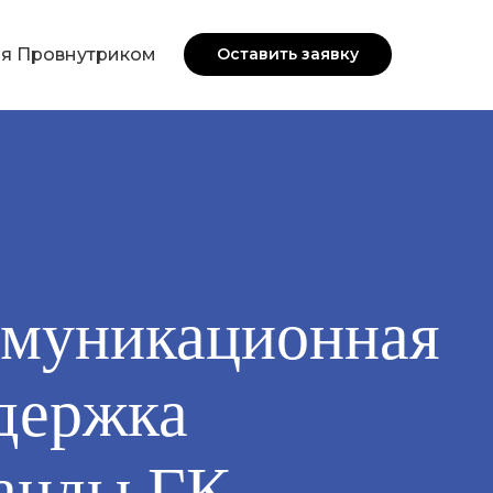
я Провнутриком
Оставить заявку
муникационная
держка
анды ГК