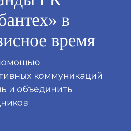
бантех» в
зисное время
 помощью
тивных коммуникаций
чь и объединить
дников