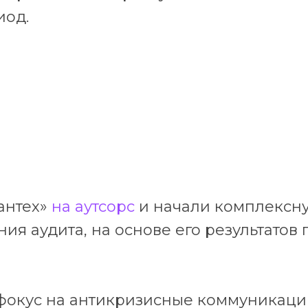
иод.
антех»
на аутсорс
и начали комплексн
ния аудита, на основе его результато
и фокус на антикризисные коммуника