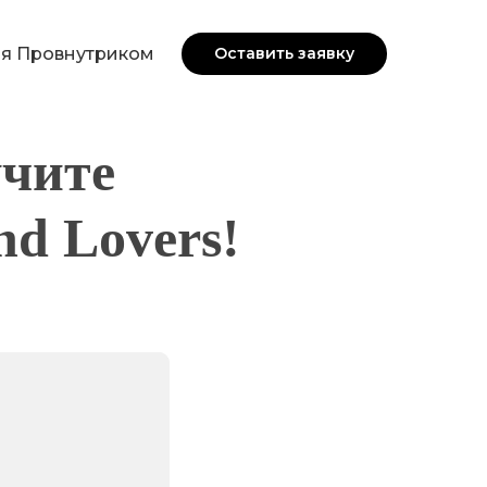
я Провнутриком
Оставить заявку
учите
nd Lovers!