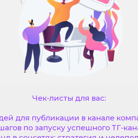
Чек-листы для вас:
дей для публикации в канале ком
 шагов по запуску успешного ТГ-кан
нд в соцсетях: стратегия и целепо