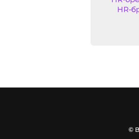
HR-бр
© 