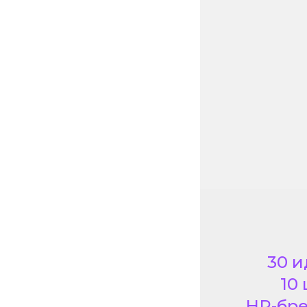
30 и
10
HR-бре