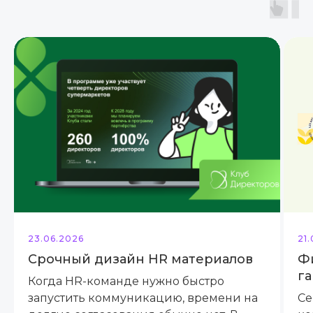
23.06.2026
21
Срочный дизайн HR материалов
Ф
га
Когда HR-команде нужно быстро
запустить коммуникацию, времени на
Се