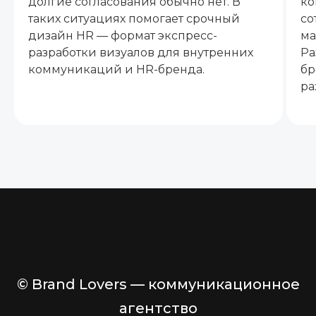
долгие согласования обычно нет. В
ко
таких ситуациях помогает срочный
со
дизайн HR — формат экспресс-
ма
разработки визуалов для внутренних
Ра
коммуникаций и HR-бренда.
бр
ра
© Brand Lovers — коммуникационное
агентство