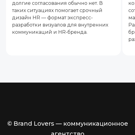
долгие согласования обычно нет. В
ко
таких ситуациях помогает срочный
со
дизайн HR — формат экспресс-
ма
разработки визуалов для внутренних
Ра
коммуникаций и HR-бренда.
бр
ра
© Brand Lovers — коммуникационное
агентство