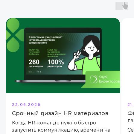
23.06.2026
21
Срочный дизайн HR материалов
Ф
га
Когда HR-команде нужно быстро
запустить коммуникацию, времени на
Се