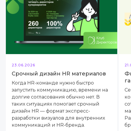
23.06.2026
21
Срочный дизайн HR материалов
Ф
га
Когда HR-команде нужно быстро
запустить коммуникацию, времени на
Се
долгие согласования обычно нет. В
ко
таких ситуациях помогает срочный
со
дизайн HR — формат экспресс-
ма
разработки визуалов для внутренних
Ра
коммуникаций и HR-бренда.
бр