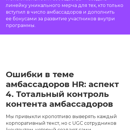
линейку уникального мерча для тех, кто только
вступил в число амбассадоров и дополнить
ее бонусами за развитие участников внутри
программы.
Ошибки в теме
амбассадоров HR: аспект
4. Тотальный контроль
контента амбассадоров
Мы привыкли кропотливо выверять каждый
корпоративный текст, но с UGC сотрудников
(контентом, который создают сами