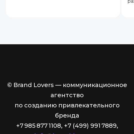
ра
© Brand Lovers — коммуникационное
агентство
по созданию привлекательного
бренда
+7 985 877 1108, +7 (499) 991 7889,