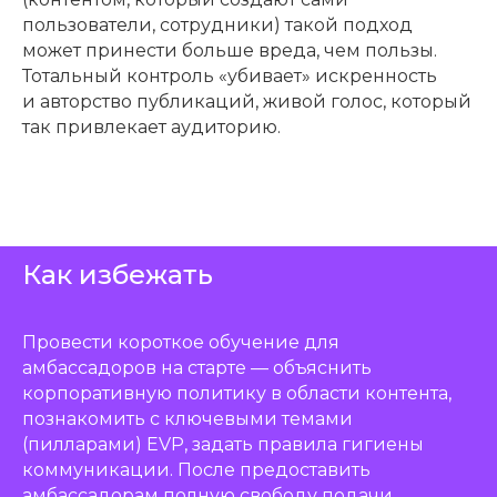
пользователи, сотрудники) такой подход
может принести больше вреда, чем пользы.
Тотальный контроль «убивает» искренность
и авторство публикаций, живой голос, который
так привлекает аудиторию.
Как избежать
Провести короткое обучение для
амбассадоров на старте — объяснить
корпоративную политику в области контента,
познакомить с ключевыми темами
(пилларами) EVP, задать правила гигиены
коммуникации. После предоставить
амбассадорам полную свободу подачи