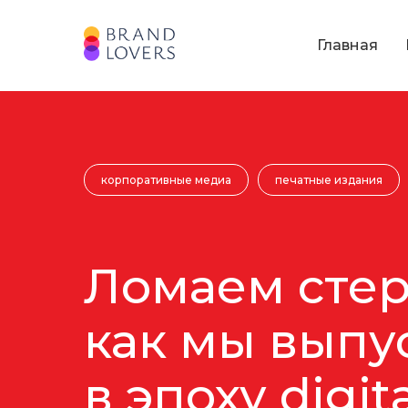
Главная
корпоративные медиа
печатные издания
Ломаем стер
как мы выпу
в эпоху digit