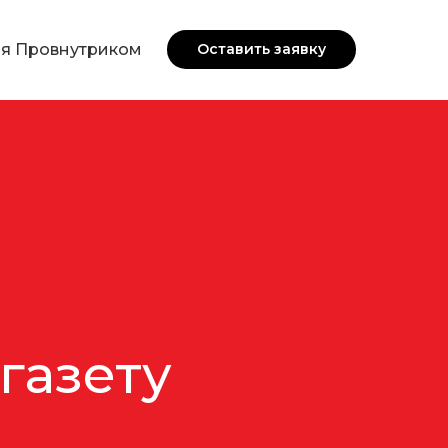
я Провнутриком
Оставить заявку
газету