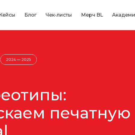
Кейсы
Блог
Чек-листы
Мерч BL
Академи
2024 — 2025
еотипы:
скаем печатную 
al