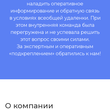
наладить оперативное
информирование и обратную связь
в условиях всеобщей удаленки. При
этом внутренняя команда была
перегружена и не успевала решить
этот вопрос своими силами.
За экспертным и оперативным
«подкреплением» обратились к нам!
О компании