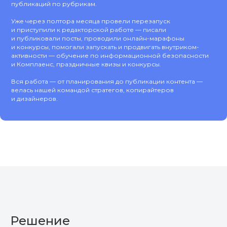
публикаций по рубрикам.
Уже через полтора месяца провели перезапуск
и приступили к редакторской работе — писали
и публиковали посты, проводили онлайн-марафоны
и конкурсы, помогали запускать и продвигать внутриком-
активности — обучение по информационной безопасности
и Комплаенс, праздничные квизы и конкурсы.
Вся работа — от планирования до публикации контента —
велась нашей командой стратегов, копирайтеров
и дизайнеров.
Решение