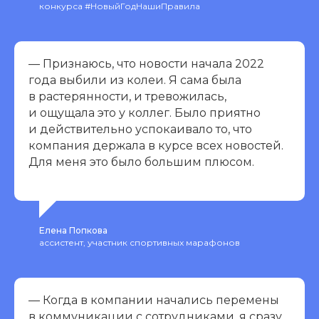
конкурса #НовыйГодНашиПравила
— Признаюсь, что новости начала 2022
года выбили из колеи. Я сама была
в растерянности, и тревожилась,
и ощущала это у коллег. Было приятно
и действительно успокаивало то, что
компания держала в курсе всех новостей.
Для меня это было большим плюсом.
Елена Попкова
ассистент, участник спортивных марафонов
— Когда в компании начались перемены
в коммуникации с сотрудниками, я сразу