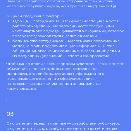
Начали с разработки стратегии. Отправной точкой стали
не только результаты аудита, но и профиль внутренней ЦА.
Мы учли следующие факторы:
ядро ЦА — сотрудники ИТ и технических специальностей:
работают над сложными задачами, часто требующими
нестандартного подхода. Нуждаются в окружении, которое
позволяет вдохновляться и делиться идеями;
большинство сотрудников — миллениалы: современные
молодые люди, предпочитающие неформальный стиль
общения. Многие из них семейные, с маленькими детьми.
Из популярных увлечений — спорт и саморазвитие.
Чтобы канал отвечал всем запросам аудитории, а также помог
объединить и повысить лояльность сотрудников,
мы предусмотрели большую долю неформального
и вовлекающего контента и сфокусировались
на поддерживающих активностях и антикризисных
коммуникациях.
03
От стратегии перешли к тактике — разработали рубрикатор
и контент-план, создали айдентику канала и дизайн-пак для