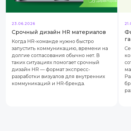
23.06.2026
21
Срочный дизайн HR материалов
Ф
га
Когда HR-команде нужно быстро
запустить коммуникацию, времени на
Се
долгие согласования обычно нет. В
ко
таких ситуациях помогает срочный
со
дизайн HR — формат экспресс-
ма
разработки визуалов для внутренних
Ра
коммуникаций и HR-бренда.
бр
ра